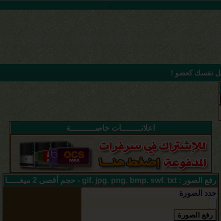
.
 نفسك كعضو !
اعلانــــــــات خاصــــــــــة
رفع الصور : gif. jpg. png. bmp. swf. txt - حجم أقصى 2 ميغـــــا
حدد الصورة