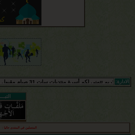
الادارة:
سرة منتديات سات 31 صيام مقبول وذنب مغفور ان شاء الله
التبـــ
المتصلين في المنتدى حاليا :
أع