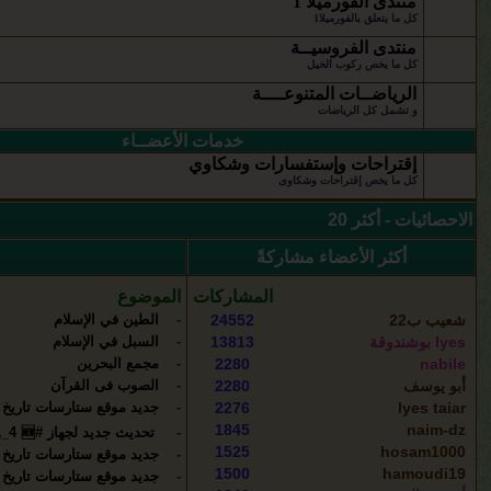
منتدى الفورميلا 1
كل ما يتعلق بالفورميلا1
منتدى الفروسيــة
كل ما يخص ركوب الخيل
الرياضــات المتنوعــــة
و تشمل كل الرياضات
خدمات الأعضــاء
إقتراحات وإستفسارات وشكاوي
كل ما يخص إقتراحات وشكاوى
الاحصائيات - أكثر 20
أكثر الأعضاء مشاركةً
المشاركات
الموضوع
شعيب ب22
24552
-
الطين في الإسلام
lyes بوشندوقة
13813
-
السبل في الإسلام
nabile
2280
-
مجمع البحرين
أبو يوسف
2280
-
الصوب فى القرآن
lyes taiar
2276
-
جديد موقع ستارسات تاريخ 2026.07.07
1845
naim-dz
-
تحديث جديد لجهاز #VISION_FOREVER_XTRA_4 🆕 بتاريخ اليوم 28-06-2026
1525
hosam1000
-
جديد موقع ستارسات تاريخ 2026.06.15
1500
hamoudi19
-
جديد موقع ستارسات تاريخ 2026.06.11