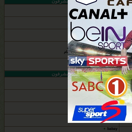
ن
المشرفون
babay
h
h
h
h
+
عاشق ‏الشفق الاحمر
+
+
العميد الإتحاد
+
دافــي الصــوت
طائر ليبيا الحزين
+
+
المراقب العام
إدارة المنتديات
h
ن
المشرفون
babay
+
سليم محمد
+
babay
+
سليم محمد
+
+
babay
+
babay
+
babay