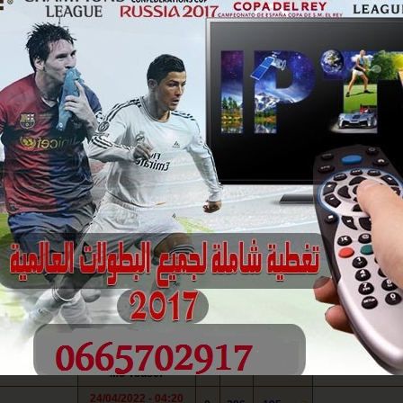
مواضيع
ردود
آخر مشاركة
المراقبو
osam1000
00:55 - 24/03/2022
0
354
174
Mo Yousef
osam1000
22:19 - 19/02/2022
0
9
5
عاشق ‏الشفق الاحمر
osam1000
04:35 - 28/02/2022
0
15
10
عاشق ‏الشفق الاحمر
osam1000
03:39 - 02/09/2024
30
0
670
طائر ليبيا الحزين
osam1000
20:17 - 24/01/2023
0
8
10
boudinar20
مواضيع
ردود
آخر مشاركة
المراقبو
22:32 - 01/05/2023
0
1510
1190
Harrachy7
17:32 - 09/09/2024
0
1531
1200
Harrachy7
07:08 - 02/09/2024
0
496
373
عاشق ‏الشفق الاحمر
00:57 - 24/03/2022
0
354
225
Mo Yousef
04:20 - 24/04/2022