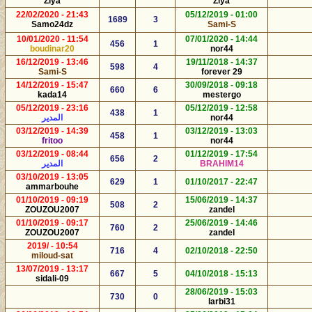
Ziya
Ziya
21:43 - 22/02/2020
01:00 - 05/12/2019
1689
3
Samo24dz
Sami-S
11:54 - 10/01/2020
14:44 - 07/01/2020
456
1
boudinar20
nor44
13:46 - 16/12/2019
14:37 - 19/11/2018
598
4
Sami-S
forever 29
15:47 - 14/12/2019
09:18 - 30/09/2018
660
6
kada14
mestergo
23:16 - 05/12/2019
12:58 - 05/12/2019
438
1
nor44
المدير
14:39 - 03/12/2019
13:03 - 03/12/2019
458
1
fritoo
nor44
08:44 - 03/12/2019
17:54 - 01/12/2019
656
2
BRAHIM14
المدير
13:05 - 03/10/2019
629
1
22:47 - 01/10/2017
ammarbouhe
09:19 - 01/10/2019
14:37 - 15/06/2019
508
2
ZOUZOU2007
zandel
09:17 - 01/10/2019
14:46 - 25/06/2019
760
2
ZOUZOU2007
zandel
10:54 - /2019
716
4
22:50 - 02/10/2018
miloud-sat
13:17 - 13/07/2019
667
5
15:13 - 04/10/2018
sidali-09
15:03 - 28/06/2019
730
0
larbi31