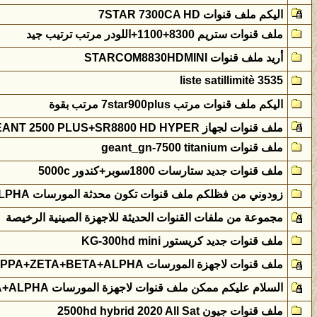
اليكم ملف قنوات 7STAR 7300CA HD
ملف قنوات ستريم 8300+1100+اللودر مرتب ترتيب جيد
أريد ملف قنوات STARCOM8830HDMINI
liste satillimitè 3535
اليكم ملف قنوات مرتب 7star900plus مرتب بقوة
ملف قنوات لجهاز GEANT 2500 PLUS+SR8800 HD HYPER من اعداد الاخ الشرس
ملف قنوات geant_gn-7500 titanium
ملف قنوات جديد ستارسات 1800سوبر+كندور 5000c
زودوني من فظلكم ملف قنوات تكون محدثة المورسات KAPPA+ZETA+BETA+ALPHA
مجموعة من ملفات القنوات الحديثة للاجهزة الصينية الرخيصة
ملف قنوات جديد كريستور KG-300hd mini
ملف قنوات لاجهزة المورسات KAPPA+ZETA+BETA+ALPHA
السلام عليكم ممكن ملف قنوات لاجهزة المورسات KAPPA+ZETA+BETA+ALPHAتكون بآخر الترددات وشكرا
ملف قنوات جيون 2500hd hybrid 2020 All Sat