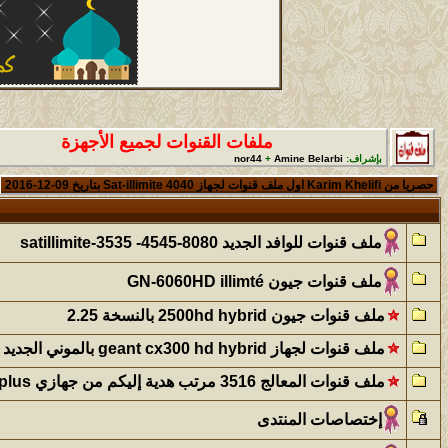
ملفات القنوات لجميع الأجهزة
بإشراف:
Amine Belarbi
+
nor44
حصريا من Karim Khelifi اول ملف قنوات لجهاز Sat-illimite 4040 بتاريخ 09-12-2016
ملف قنوات للوافد الجديد satillimite-3535 -4545-8080
ملف قنوات جيون GN-6060HD illimté
ملف قنوات جيون 2500hd hybrid بالنسخة 2.25
ملف قنوات لجهاز geant cx300 hd hybrid بالموني الجديد
ملف قنوات المعالج 3516 مرتب هدية إليكم من جهازي t800plus
إختصاصات المنتدى