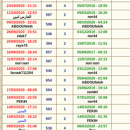
11:31 - 24/10/2020
440
4
18:55 - 05/07/2018
12:53 - 11/10/2020
16:20 - 05/03/2019
597
2
nor44
الفارس امين
22:01 - 09/10/2020
04:24 - 08/10/2020
598
2
ABDOUfekih
ABDOUfekih
15:51 - 28/09/2020
13:08 - 03/12/2019
546
3
zdak7
nor44
16:25 - 20/09/2020
394
2
11:52 - 15/07/2018
raye75
18:44 - 16/09/2020
657
2
00:15 - 05/09/2017
22:14 - 11/07/2020
22:12 - 11/07/2020
597
1
nori nori
nori nori
17:06 - 14/04/2020
13:00 - 03/12/2019
540
3
farouk711204
nor44
01:04 - 05/04/2020
654
0
ABDOUfekih
19:14 - 15/06/2019
08:09 - 17/03/2020
594
5
zandel
22:55 - 16/03/2020
10:08 - 07/01/2020
499
3
FEKIH
nor44
17:12 - 14/03/2020
00:16 - 14/03/2020
583
1
FEKIH
المدير
16:22 - 14/03/2020
01:35 - 14/03/2020
607
2
FEKIH
المدير
01:40 - 09/03/2020
23:57 - 06/03/2020
538
4