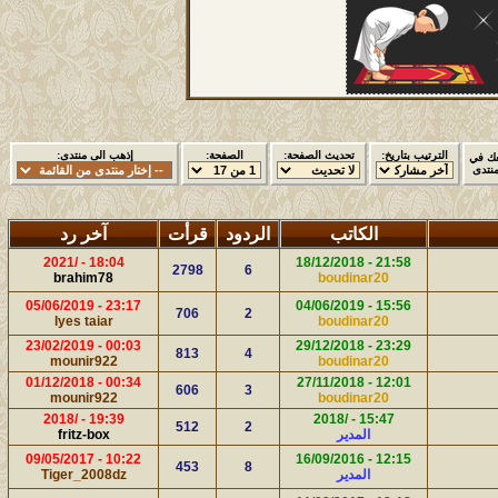
الترتيب بتاريخ:
تحديث الصفحة:
الصفحة:
إذهب الى منتدى:
ك في
منتدى
الكاتب
الردود
قرأت
آخر رد
18:04 - /2021
21:58 - 18/12/2018
2798
6
brahim78
boudinar20
23:17 - 05/06/2019
15:56 - 04/06/2019
706
2
lyes taiar
boudinar20
00:03 - 23/02/2019
23:29 - 29/12/2018
813
4
mounir922
boudinar20
00:34 - 01/12/2018
12:01 - 27/11/2018
606
3
mounir922
boudinar20
19:39 - /2018
15:47 - /2018
512
2
المدير
fritz-box
10:22 - 09/05/2017
12:15 - 16/09/2016
453
8
المدير
Tiger_2008dz