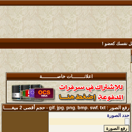
.
 نفسك كعضو !
اعلانــــــــات خاصــــــــــة
رفع الصور : gif. jpg. png. bmp. swf. txt - حجم أقصى 2 ميغـــــا
حدد الصورة