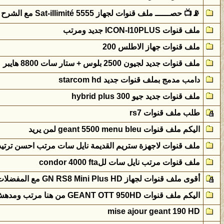
📡📺 حصــــــ ملف قنوات لجهاز Sat-illimité 5555 مع الشرح بالصوّر ــــــري📡
ملف قنوات ICON-I10PLUS جديد ومرتب
ملف قنوات جهاز الاطلس 200
ملف قنوات جديد لجيون 2500 بلوس + ستار سات 8800 هايبر
دامب مدمج بملف قنوات جديد starcom hd
ملف قنوات جديد جيو 300 hybrid plus
طلب ملف قنوات rs7
اليكم ملف قنوات geant 5500 menu bleu لمن يريد
ملف قنوات لاجهزة ستريم القديمة نايل سات مرتب احسن ترتي
ملف قنوات مرتب نايل سات للcondor 4000 fta
أقوى ملف قنوات لجهاز GN RS8 Mini Plus HD مع المفضلات
اليكم ملف قنوات GEANT OTT 950HD من هنا مرتب ومدهش من اعدادي
mise ajour geant 190 HD