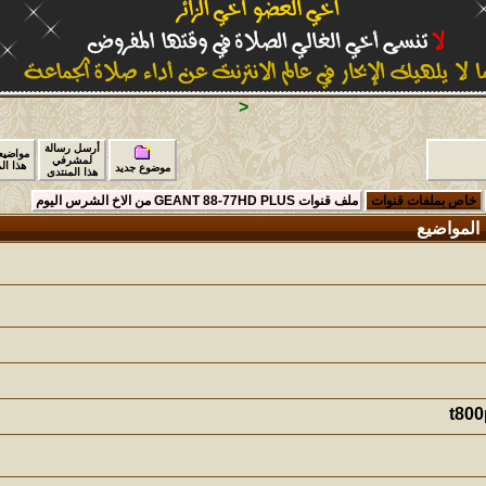
<
أرسل رسالة
مواضيع
لمشرفي
هذا ال
موضوع جديد
هذا المنتدى
خاص بملفات قنوات
ملف قنوات GEANT 88-77HD PLUS من الاخ الشرس اليوم
المواضيع